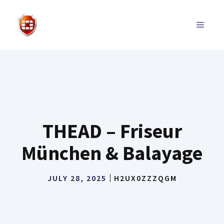
Skip
to
MENU
content
THEAD – Friseur
München & Balayage
JULY 28, 2025
H2UX0ZZZQGM